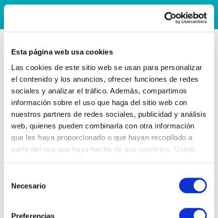
Esta página web usa cookies
Las cookies de este sitio web se usan para personalizar
el contenido y los anuncios, ofrecer funciones de redes
sociales y analizar el tráfico. Además, compartimos
información sobre el uso que haga del sitio web con
nuestros partners de redes sociales, publicidad y análisis
web, quienes pueden combinarla con otra información
que les haya proporcionado o que hayan recopilado a
partir del uso que haya hecho de sus servicios. Usted
acepta nuestras cookies si continúa utilizando nuestro
sitio web.
Selección
Necesario
de
consentimiento
Preferencias