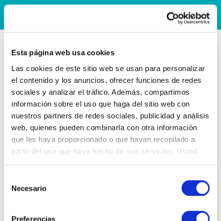
Esta página web usa cookies
Las cookies de este sitio web se usan para personalizar
el contenido y los anuncios, ofrecer funciones de redes
sociales y analizar el tráfico. Además, compartimos
información sobre el uso que haga del sitio web con
nuestros partners de redes sociales, publicidad y análisis
web, quienes pueden combinarla con otra información
que les haya proporcionado o que hayan recopilado a
partir del uso que haya hecho de sus servicios. Usted
acepta nuestras cookies si continúa utilizando nuestro
sitio web.
Selección
Necesario
de
consentimiento
Preferencias