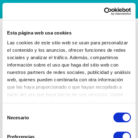
Esta página web usa cookies
Las cookies de este sitio web se usan para personalizar
el contenido y los anuncios, ofrecer funciones de redes
sociales y analizar el tráfico. Además, compartimos
información sobre el uso que haga del sitio web con
nuestros partners de redes sociales, publicidad y análisis
web, quienes pueden combinarla con otra información
que les haya proporcionado o que hayan recopilado a
partir del uso que haya hecho de sus servicios. Usted
acepta nuestras cookies si continúa utilizando nuestro
sitio web.
Selección
Necesario
de
consentimiento
Preferencias