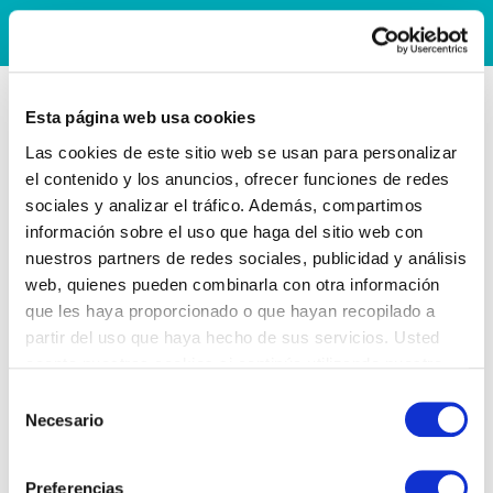
Esta página web usa cookies
Las cookies de este sitio web se usan para personalizar
el contenido y los anuncios, ofrecer funciones de redes
sociales y analizar el tráfico. Además, compartimos
información sobre el uso que haga del sitio web con
nuestros partners de redes sociales, publicidad y análisis
web, quienes pueden combinarla con otra información
que les haya proporcionado o que hayan recopilado a
partir del uso que haya hecho de sus servicios. Usted
acepta nuestras cookies si continúa utilizando nuestro
sitio web.
Selección
Necesario
de
consentimiento
Preferencias