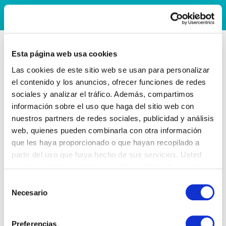
Esta página web usa cookies
Las cookies de este sitio web se usan para personalizar
el contenido y los anuncios, ofrecer funciones de redes
sociales y analizar el tráfico. Además, compartimos
información sobre el uso que haga del sitio web con
nuestros partners de redes sociales, publicidad y análisis
web, quienes pueden combinarla con otra información
que les haya proporcionado o que hayan recopilado a
partir del uso que haya hecho de sus servicios. Usted
acepta nuestras cookies si continúa utilizando nuestro
sitio web.
Selección
Necesario
de
consentimiento
Preferencias