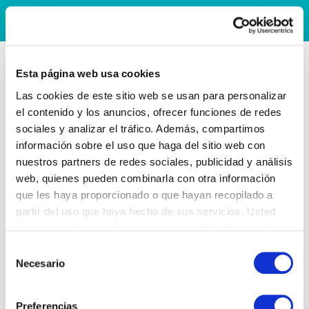
Esta página web usa cookies
Las cookies de este sitio web se usan para personalizar
el contenido y los anuncios, ofrecer funciones de redes
sociales y analizar el tráfico. Además, compartimos
información sobre el uso que haga del sitio web con
nuestros partners de redes sociales, publicidad y análisis
web, quienes pueden combinarla con otra información
que les haya proporcionado o que hayan recopilado a
partir del uso que haya hecho de sus servicios. Usted
acepta nuestras cookies si continúa utilizando nuestro
sitio web.
Selección
Necesario
de
consentimiento
Preferencias