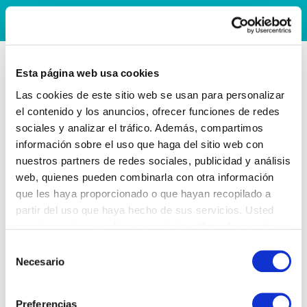
Esta página web usa cookies
Las cookies de este sitio web se usan para personalizar
el contenido y los anuncios, ofrecer funciones de redes
sociales y analizar el tráfico. Además, compartimos
información sobre el uso que haga del sitio web con
nuestros partners de redes sociales, publicidad y análisis
web, quienes pueden combinarla con otra información
que les haya proporcionado o que hayan recopilado a
partir del uso que haya hecho de sus servicios. Usted
acepta nuestras cookies si continúa utilizando nuestro
sitio web.
Selección
Necesario
de
consentimiento
Preferencias