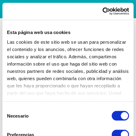
Esta página web usa cookies
Las cookies de este sitio web se usan para personalizar
el contenido y los anuncios, ofrecer funciones de redes
sociales y analizar el tráfico. Además, compartimos
información sobre el uso que haga del sitio web con
nuestros partners de redes sociales, publicidad y análisis
web, quienes pueden combinarla con otra información
que les haya proporcionado o que hayan recopilado a
partir del uso que haya hecho de sus servicios. Usted
acepta nuestras cookies si continúa utilizando nuestro
sitio web.
Selección
Necesario
de
consentimiento
Preferencias