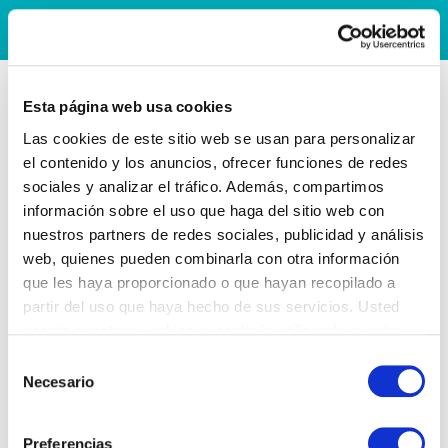
Esta página web usa cookies
Las cookies de este sitio web se usan para personalizar
el contenido y los anuncios, ofrecer funciones de redes
sociales y analizar el tráfico. Además, compartimos
información sobre el uso que haga del sitio web con
nuestros partners de redes sociales, publicidad y análisis
web, quienes pueden combinarla con otra información
que les haya proporcionado o que hayan recopilado a
partir del uso que haya hecho de sus servicios. Usted
acepta nuestras cookies si continúa utilizando nuestro
sitio web.
Selección
Necesario
de
consentimiento
Preferencias