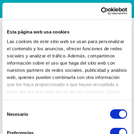
Esta página web usa cookies
Las cookies de este sitio web se usan para personalizar
el contenido y los anuncios, ofrecer funciones de redes
sociales y analizar el tráfico. Además, compartimos
información sobre el uso que haga del sitio web con
nuestros partners de redes sociales, publicidad y análisis
web, quienes pueden combinarla con otra información
que les haya proporcionado o que hayan recopilado a
partir del uso que haya hecho de sus servicios. Usted
acepta nuestras cookies si continúa utilizando nuestro
sitio web.
Selección
Necesario
de
consentimiento
Preferencias