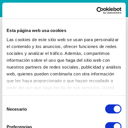
Esta página web usa cookies
Las cookies de este sitio web se usan para personalizar
el contenido y los anuncios, ofrecer funciones de redes
sociales y analizar el tráfico. Además, compartimos
información sobre el uso que haga del sitio web con
nuestros partners de redes sociales, publicidad y análisis
web, quienes pueden combinarla con otra información
que les haya proporcionado o que hayan recopilado a
partir del uso que haya hecho de sus servicios. Usted
acepta nuestras cookies si continúa utilizando nuestro
sitio web.
Selección
Necesario
de
consentimiento
Preferencias