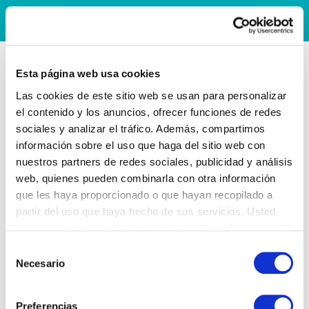
Esta página web usa cookies
Las cookies de este sitio web se usan para personalizar
el contenido y los anuncios, ofrecer funciones de redes
sociales y analizar el tráfico. Además, compartimos
información sobre el uso que haga del sitio web con
nuestros partners de redes sociales, publicidad y análisis
web, quienes pueden combinarla con otra información
que les haya proporcionado o que hayan recopilado a
partir del uso que haya hecho de sus servicios. Usted
acepta nuestras cookies si continúa utilizando nuestro
sitio web.
Selección
Necesario
de
consentimiento
Preferencias