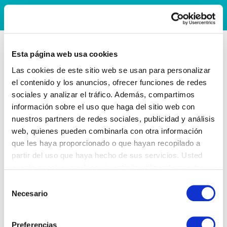
Esta página web usa cookies
Las cookies de este sitio web se usan para personalizar
el contenido y los anuncios, ofrecer funciones de redes
sociales y analizar el tráfico. Además, compartimos
información sobre el uso que haga del sitio web con
nuestros partners de redes sociales, publicidad y análisis
web, quienes pueden combinarla con otra información
que les haya proporcionado o que hayan recopilado a
partir del uso que haya hecho de sus servicios. Usted
acepta nuestras cookies si continúa utilizando nuestro
sitio web.
Selección
Necesario
de
consentimiento
Preferencias