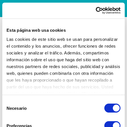
Esta página web usa cookies
Las cookies de este sitio web se usan para personalizar
el contenido y los anuncios, ofrecer funciones de redes
sociales y analizar el tráfico. Además, compartimos
información sobre el uso que haga del sitio web con
nuestros partners de redes sociales, publicidad y análisis
web, quienes pueden combinarla con otra información
que les haya proporcionado o que hayan recopilado a
partir del uso que haya hecho de sus servicios. Usted
acepta nuestras cookies si continúa utilizando nuestro
sitio web.
Selección
Necesario
de
consentimiento
Preferencias