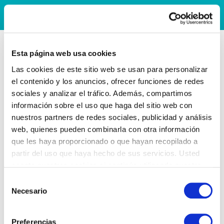
Esta página web usa cookies
Las cookies de este sitio web se usan para personalizar
el contenido y los anuncios, ofrecer funciones de redes
sociales y analizar el tráfico. Además, compartimos
información sobre el uso que haga del sitio web con
nuestros partners de redes sociales, publicidad y análisis
web, quienes pueden combinarla con otra información
que les haya proporcionado o que hayan recopilado a
partir del uso que haya hecho de sus servicios. Usted
acepta nuestras cookies si continúa utilizando nuestro
sitio web.
Selección
Necesario
de
consentimiento
Preferencias