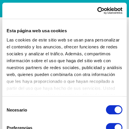
Esta página web usa cookies
Las cookies de este sitio web se usan para personalizar
el contenido y los anuncios, ofrecer funciones de redes
sociales y analizar el tráfico. Además, compartimos
información sobre el uso que haga del sitio web con
nuestros partners de redes sociales, publicidad y análisis
web, quienes pueden combinarla con otra información
que les haya proporcionado o que hayan recopilado a
partir del uso que haya hecho de sus servicios. Usted
acepta nuestras cookies si continúa utilizando nuestro
sitio web.
Selección
Necesario
de
consentimiento
Preferencias