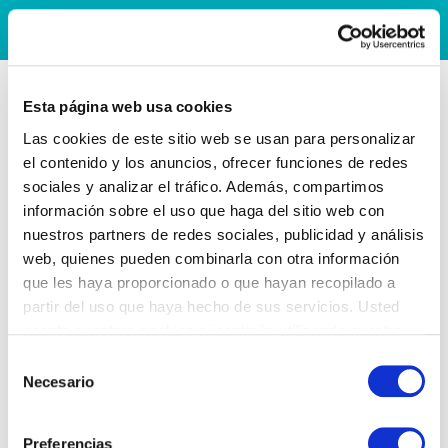
Esta página web usa cookies
Las cookies de este sitio web se usan para personalizar
el contenido y los anuncios, ofrecer funciones de redes
sociales y analizar el tráfico. Además, compartimos
información sobre el uso que haga del sitio web con
nuestros partners de redes sociales, publicidad y análisis
web, quienes pueden combinarla con otra información
que les haya proporcionado o que hayan recopilado a
partir del uso que haya hecho de sus servicios. Usted
acepta nuestras cookies si continúa utilizando nuestro
sitio web.
Selección
Necesario
de
consentimiento
Preferencias