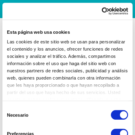
Esta página web usa cookies
Las cookies de este sitio web se usan para personalizar
el contenido y los anuncios, ofrecer funciones de redes
sociales y analizar el tráfico. Además, compartimos
información sobre el uso que haga del sitio web con
nuestros partners de redes sociales, publicidad y análisis
web, quienes pueden combinarla con otra información
que les haya proporcionado o que hayan recopilado a
partir del uso que haya hecho de sus servicios. Usted
acepta nuestras cookies si continúa utilizando nuestro
sitio web.
Selección
Necesario
de
consentimiento
Preferencias