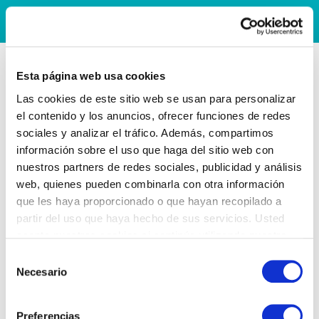
Esta página web usa cookies
Las cookies de este sitio web se usan para personalizar
el contenido y los anuncios, ofrecer funciones de redes
sociales y analizar el tráfico. Además, compartimos
información sobre el uso que haga del sitio web con
nuestros partners de redes sociales, publicidad y análisis
web, quienes pueden combinarla con otra información
que les haya proporcionado o que hayan recopilado a
partir del uso que haya hecho de sus servicios. Usted
acepta nuestras cookies si continúa utilizando nuestro
sitio web.
Selección
Necesario
de
consentimiento
Preferencias