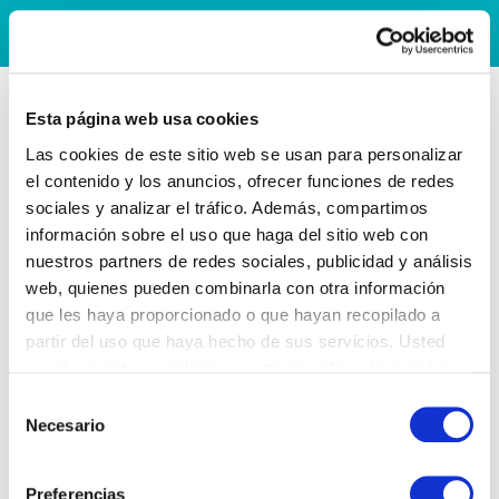
Esta página web usa cookies
Las cookies de este sitio web se usan para personalizar
el contenido y los anuncios, ofrecer funciones de redes
sociales y analizar el tráfico. Además, compartimos
información sobre el uso que haga del sitio web con
nuestros partners de redes sociales, publicidad y análisis
web, quienes pueden combinarla con otra información
que les haya proporcionado o que hayan recopilado a
partir del uso que haya hecho de sus servicios. Usted
acepta nuestras cookies si continúa utilizando nuestro
sitio web.
Selección
Necesario
de
consentimiento
Preferencias