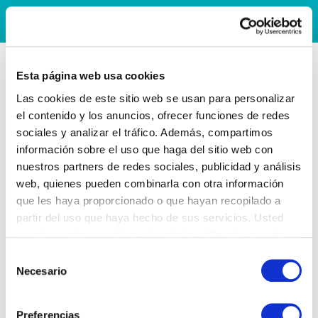
Esta página web usa cookies
Las cookies de este sitio web se usan para personalizar
el contenido y los anuncios, ofrecer funciones de redes
sociales y analizar el tráfico. Además, compartimos
información sobre el uso que haga del sitio web con
nuestros partners de redes sociales, publicidad y análisis
web, quienes pueden combinarla con otra información
que les haya proporcionado o que hayan recopilado a
partir del uso que haya hecho de sus servicios. Usted
acepta nuestras cookies si continúa utilizando nuestro
sitio web.
Selección
Necesario
de
consentimiento
Preferencias