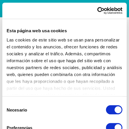
Esta página web usa cookies
Las cookies de este sitio web se usan para personalizar
el contenido y los anuncios, ofrecer funciones de redes
sociales y analizar el tráfico. Además, compartimos
información sobre el uso que haga del sitio web con
nuestros partners de redes sociales, publicidad y análisis
web, quienes pueden combinarla con otra información
que les haya proporcionado o que hayan recopilado a
partir del uso que haya hecho de sus servicios. Usted
acepta nuestras cookies si continúa utilizando nuestro
sitio web.
Selección
Necesario
de
consentimiento
Preferencias