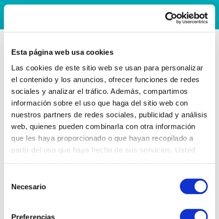
Esta página web usa cookies
Las cookies de este sitio web se usan para personalizar
el contenido y los anuncios, ofrecer funciones de redes
sociales y analizar el tráfico. Además, compartimos
información sobre el uso que haga del sitio web con
nuestros partners de redes sociales, publicidad y análisis
web, quienes pueden combinarla con otra información
que les haya proporcionado o que hayan recopilado a
partir del uso que haya hecho de sus servicios. Usted
acepta nuestras cookies si continúa utilizando nuestro
sitio web.
Selección
Necesario
de
consentimiento
Preferencias