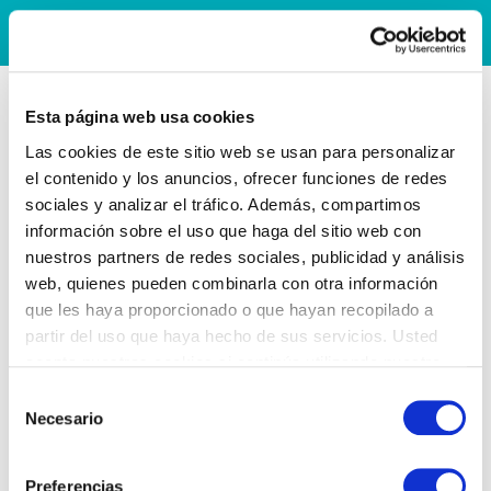
Esta página web usa cookies
Las cookies de este sitio web se usan para personalizar
el contenido y los anuncios, ofrecer funciones de redes
sociales y analizar el tráfico. Además, compartimos
información sobre el uso que haga del sitio web con
nuestros partners de redes sociales, publicidad y análisis
web, quienes pueden combinarla con otra información
que les haya proporcionado o que hayan recopilado a
partir del uso que haya hecho de sus servicios. Usted
acepta nuestras cookies si continúa utilizando nuestro
sitio web.
Selección
Necesario
de
consentimiento
Preferencias