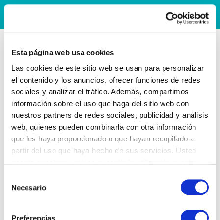
Esta página web usa cookies
Las cookies de este sitio web se usan para personalizar
el contenido y los anuncios, ofrecer funciones de redes
sociales y analizar el tráfico. Además, compartimos
información sobre el uso que haga del sitio web con
nuestros partners de redes sociales, publicidad y análisis
web, quienes pueden combinarla con otra información
que les haya proporcionado o que hayan recopilado a
partir del uso que haya hecho de sus servicios. Usted
acepta nuestras cookies si continúa utilizando nuestro
sitio web.
Selección
Necesario
de
consentimiento
Preferencias