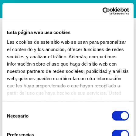
Esta página web usa cookies
Las cookies de este sitio web se usan para personalizar
el contenido y los anuncios, ofrecer funciones de redes
sociales y analizar el tráfico. Además, compartimos
información sobre el uso que haga del sitio web con
nuestros partners de redes sociales, publicidad y análisis
web, quienes pueden combinarla con otra información
que les haya proporcionado o que hayan recopilado a
partir del uso que haya hecho de sus servicios. Usted
acepta nuestras cookies si continúa utilizando nuestro
sitio web.
Selección
Necesario
de
consentimiento
Preferencias