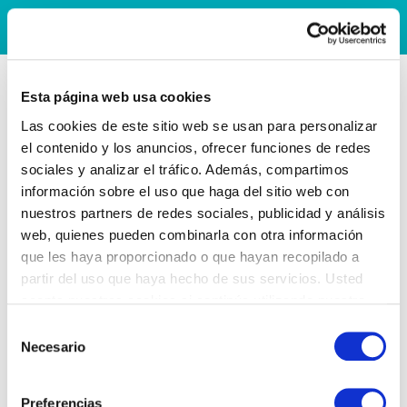
Esta página web usa cookies
Las cookies de este sitio web se usan para personalizar
el contenido y los anuncios, ofrecer funciones de redes
sociales y analizar el tráfico. Además, compartimos
información sobre el uso que haga del sitio web con
nuestros partners de redes sociales, publicidad y análisis
web, quienes pueden combinarla con otra información
que les haya proporcionado o que hayan recopilado a
partir del uso que haya hecho de sus servicios. Usted
acepta nuestras cookies si continúa utilizando nuestro
sitio web.
Selección
Necesario
de
consentimiento
Preferencias