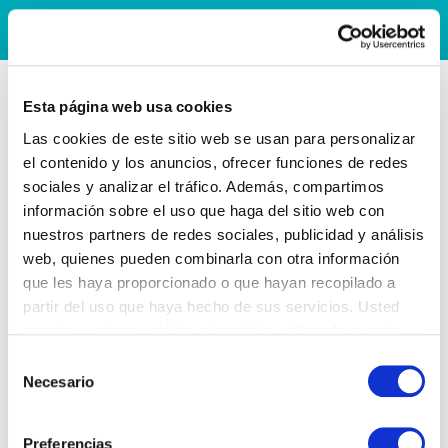
Esta página web usa cookies
Las cookies de este sitio web se usan para personalizar
el contenido y los anuncios, ofrecer funciones de redes
sociales y analizar el tráfico. Además, compartimos
información sobre el uso que haga del sitio web con
nuestros partners de redes sociales, publicidad y análisis
web, quienes pueden combinarla con otra información
que les haya proporcionado o que hayan recopilado a
partir del uso que haya hecho de sus servicios. Usted
acepta nuestras cookies si continúa utilizando nuestro
sitio web.
Selección
Necesario
de
consentimiento
Preferencias