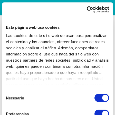
Esta página web usa cookies
Las cookies de este sitio web se usan para personalizar
el contenido y los anuncios, ofrecer funciones de redes
sociales y analizar el tráfico. Además, compartimos
información sobre el uso que haga del sitio web con
nuestros partners de redes sociales, publicidad y análisis
web, quienes pueden combinarla con otra información
que les haya proporcionado o que hayan recopilado a
partir del uso que haya hecho de sus servicios. Usted
acepta nuestras cookies si continúa utilizando nuestro
sitio web.
Selección
Necesario
de
consentimiento
Preferencias