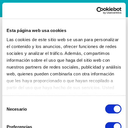
Esta página web usa cookies
Las cookies de este sitio web se usan para personalizar
el contenido y los anuncios, ofrecer funciones de redes
sociales y analizar el tráfico. Además, compartimos
información sobre el uso que haga del sitio web con
nuestros partners de redes sociales, publicidad y análisis
web, quienes pueden combinarla con otra información
que les haya proporcionado o que hayan recopilado a
partir del uso que haya hecho de sus servicios. Usted
acepta nuestras cookies si continúa utilizando nuestro
sitio web.
Selección
Necesario
de
consentimiento
Preferencias