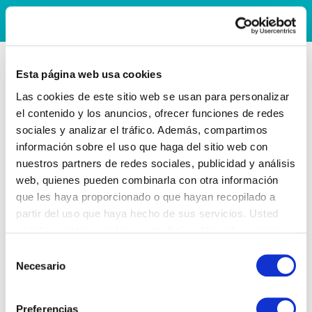
Esta página web usa cookies
Las cookies de este sitio web se usan para personalizar
el contenido y los anuncios, ofrecer funciones de redes
sociales y analizar el tráfico. Además, compartimos
información sobre el uso que haga del sitio web con
nuestros partners de redes sociales, publicidad y análisis
web, quienes pueden combinarla con otra información
que les haya proporcionado o que hayan recopilado a
partir del uso que haya hecho de sus servicios. Usted
acepta nuestras cookies si continúa utilizando nuestro
sitio web.
Selección
Necesario
de
consentimiento
Preferencias