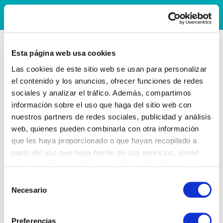
Esta página web usa cookies
Las cookies de este sitio web se usan para personalizar
el contenido y los anuncios, ofrecer funciones de redes
sociales y analizar el tráfico. Además, compartimos
información sobre el uso que haga del sitio web con
nuestros partners de redes sociales, publicidad y análisis
web, quienes pueden combinarla con otra información
que les haya proporcionado o que hayan recopilado a
partir del uso que haya hecho de sus servicios. Usted
acepta nuestras cookies si continúa utilizando nuestro
sitio web.
Selección
Necesario
de
consentimiento
Preferencias