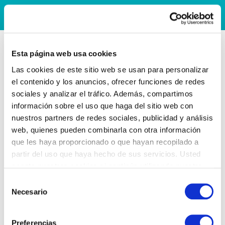
Esta página web usa cookies
Las cookies de este sitio web se usan para personalizar
el contenido y los anuncios, ofrecer funciones de redes
sociales y analizar el tráfico. Además, compartimos
información sobre el uso que haga del sitio web con
nuestros partners de redes sociales, publicidad y análisis
web, quienes pueden combinarla con otra información
que les haya proporcionado o que hayan recopilado a
partir del uso que haya hecho de sus servicios. Usted
acepta nuestras cookies si continúa utilizando nuestro
sitio web.
Selección
Necesario
de
consentimiento
Preferencias