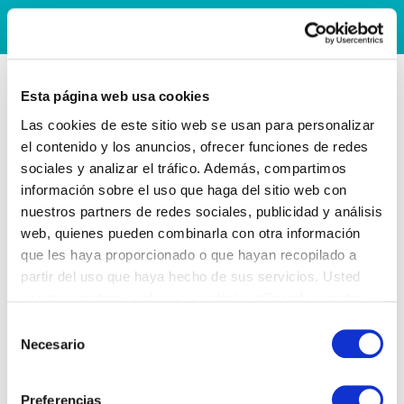
Esta página web usa cookies
Las cookies de este sitio web se usan para personalizar
el contenido y los anuncios, ofrecer funciones de redes
sociales y analizar el tráfico. Además, compartimos
información sobre el uso que haga del sitio web con
nuestros partners de redes sociales, publicidad y análisis
web, quienes pueden combinarla con otra información
que les haya proporcionado o que hayan recopilado a
partir del uso que haya hecho de sus servicios. Usted
acepta nuestras cookies si continúa utilizando nuestro
sitio web.
Selección
Necesario
de
consentimiento
Preferencias