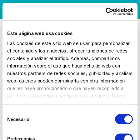
Esta página web usa cookies
Las cookies de este sitio web se usan para personalizar
el contenido y los anuncios, ofrecer funciones de redes
sociales y analizar el tráfico. Además, compartimos
información sobre el uso que haga del sitio web con
nuestros partners de redes sociales, publicidad y análisis
web, quienes pueden combinarla con otra información
que les haya proporcionado o que hayan recopilado a
partir del uso que haya hecho de sus servicios. Usted
acepta nuestras cookies si continúa utilizando nuestro
sitio web.
Selección
Necesario
de
consentimiento
Preferencias