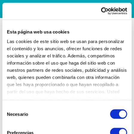
Esta página web usa cookies
Las cookies de este sitio web se usan para personalizar
el contenido y los anuncios, ofrecer funciones de redes
sociales y analizar el tráfico. Además, compartimos
información sobre el uso que haga del sitio web con
nuestros partners de redes sociales, publicidad y análisis
web, quienes pueden combinarla con otra información
que les haya proporcionado o que hayan recopilado a
partir del uso que haya hecho de sus servicios. Usted
acepta nuestras cookies si continúa utilizando nuestro
sitio web.
Selección
Necesario
de
consentimiento
Preferencias