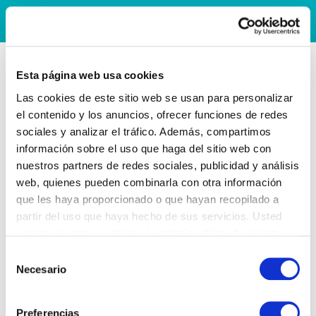
Esta página web usa cookies
Las cookies de este sitio web se usan para personalizar
el contenido y los anuncios, ofrecer funciones de redes
sociales y analizar el tráfico. Además, compartimos
información sobre el uso que haga del sitio web con
nuestros partners de redes sociales, publicidad y análisis
web, quienes pueden combinarla con otra información
que les haya proporcionado o que hayan recopilado a
partir del uso que haya hecho de sus servicios. Usted
acepta nuestras cookies si continúa utilizando nuestro
sitio web.
Selección
Necesario
de
consentimiento
Preferencias