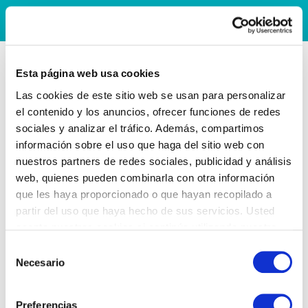
Esta página web usa cookies
Las cookies de este sitio web se usan para personalizar
el contenido y los anuncios, ofrecer funciones de redes
sociales y analizar el tráfico. Además, compartimos
información sobre el uso que haga del sitio web con
nuestros partners de redes sociales, publicidad y análisis
web, quienes pueden combinarla con otra información
que les haya proporcionado o que hayan recopilado a
partir del uso que haya hecho de sus servicios. Usted
acepta nuestras cookies si continúa utilizando nuestro
sitio web.
Selección
Necesario
de
consentimiento
Preferencias