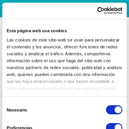
Esta página web usa cookies
Las cookies de este sitio web se usan para personalizar
el contenido y los anuncios, ofrecer funciones de redes
sociales y analizar el tráfico. Además, compartimos
información sobre el uso que haga del sitio web con
nuestros partners de redes sociales, publicidad y análisis
web, quienes pueden combinarla con otra información
que les haya proporcionado o que hayan recopilado a
partir del uso que haya hecho de sus servicios. Usted
acepta nuestras cookies si continúa utilizando nuestro
sitio web.
Selección
Necesario
de
consentimiento
Preferencias