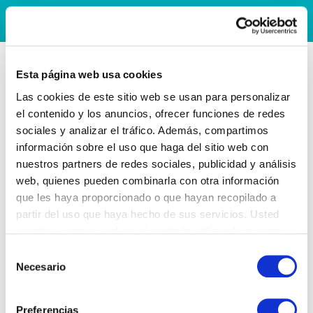
Esta página web usa cookies
Las cookies de este sitio web se usan para personalizar
el contenido y los anuncios, ofrecer funciones de redes
sociales y analizar el tráfico. Además, compartimos
información sobre el uso que haga del sitio web con
nuestros partners de redes sociales, publicidad y análisis
web, quienes pueden combinarla con otra información
que les haya proporcionado o que hayan recopilado a
partir del uso que haya hecho de sus servicios. Usted
acepta nuestras cookies si continúa utilizando nuestro
sitio web.
Selección
Necesario
de
consentimiento
Preferencias