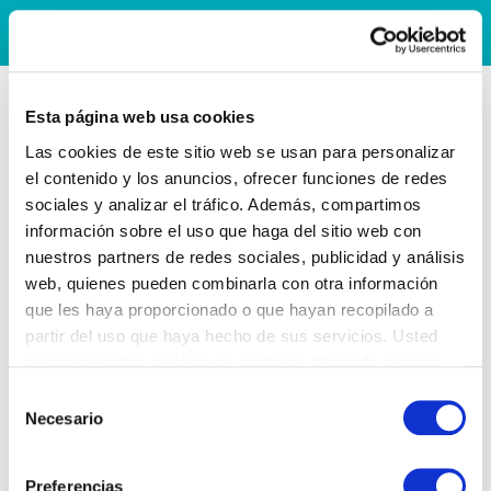
Esta página web usa cookies
Las cookies de este sitio web se usan para personalizar
el contenido y los anuncios, ofrecer funciones de redes
sociales y analizar el tráfico. Además, compartimos
información sobre el uso que haga del sitio web con
nuestros partners de redes sociales, publicidad y análisis
web, quienes pueden combinarla con otra información
que les haya proporcionado o que hayan recopilado a
partir del uso que haya hecho de sus servicios. Usted
acepta nuestras cookies si continúa utilizando nuestro
sitio web.
Selección
Necesario
de
consentimiento
Preferencias