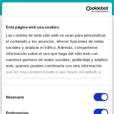
Esta página web usa cookies
Las cookies de este sitio web se usan para personalizar
el contenido y los anuncios, ofrecer funciones de redes
sociales y analizar el tráfico. Además, compartimos
información sobre el uso que haga del sitio web con
nuestros partners de redes sociales, publicidad y análisis
web, quienes pueden combinarla con otra información
que les haya proporcionado o que hayan recopilado a
partir del uso que haya hecho de sus servicios. Usted
acepta nuestras cookies si continúa utilizando nuestro
sitio web.
Selección
Necesario
de
consentimiento
Preferencias