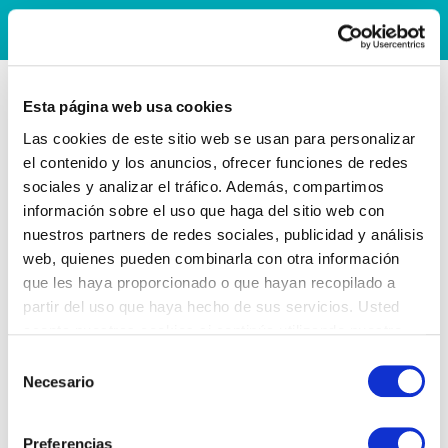
Esta página web usa cookies
Las cookies de este sitio web se usan para personalizar
el contenido y los anuncios, ofrecer funciones de redes
sociales y analizar el tráfico. Además, compartimos
información sobre el uso que haga del sitio web con
nuestros partners de redes sociales, publicidad y análisis
web, quienes pueden combinarla con otra información
que les haya proporcionado o que hayan recopilado a
partir del uso que haya hecho de sus servicios. Usted
acepta nuestras cookies si continúa utilizando nuestro
sitio web.
Selección
Necesario
de
consentimiento
Preferencias