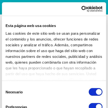
Esta página web usa cookies
Las cookies de este sitio web se usan para personalizar
el contenido y los anuncios, ofrecer funciones de redes
sociales y analizar el tráfico. Además, compartimos
información sobre el uso que haga del sitio web con
nuestros partners de redes sociales, publicidad y análisis
web, quienes pueden combinarla con otra información
que les haya proporcionado o que hayan recopilado a
partir del uso que haya hecho de sus servicios. Usted
acepta nuestras cookies si continúa utilizando nuestro
sitio web.
Selección
Necesario
de
consentimiento
Preferencias