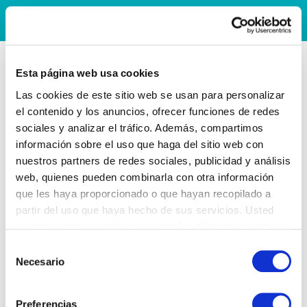
Esta página web usa cookies
Las cookies de este sitio web se usan para personalizar
el contenido y los anuncios, ofrecer funciones de redes
sociales y analizar el tráfico. Además, compartimos
información sobre el uso que haga del sitio web con
nuestros partners de redes sociales, publicidad y análisis
web, quienes pueden combinarla con otra información
que les haya proporcionado o que hayan recopilado a
partir del uso que haya hecho de sus servicios. Usted
acepta nuestras cookies si continúa utilizando nuestro
sitio web.
Selección
Necesario
de
consentimiento
Preferencias