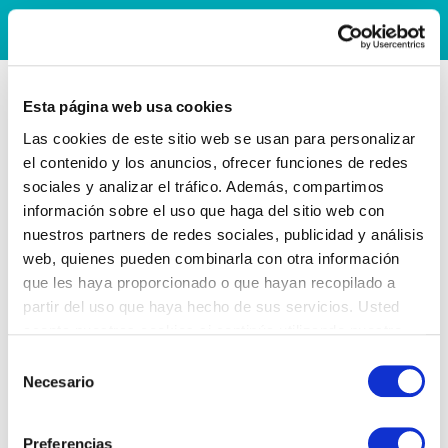
Esta página web usa cookies
Las cookies de este sitio web se usan para personalizar
el contenido y los anuncios, ofrecer funciones de redes
sociales y analizar el tráfico. Además, compartimos
información sobre el uso que haga del sitio web con
nuestros partners de redes sociales, publicidad y análisis
web, quienes pueden combinarla con otra información
que les haya proporcionado o que hayan recopilado a
partir del uso que haya hecho de sus servicios. Usted
acepta nuestras cookies si continúa utilizando nuestro
sitio web.
Selección
Necesario
de
consentimiento
Preferencias