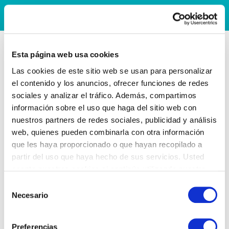
Esta página web usa cookies
Las cookies de este sitio web se usan para personalizar
el contenido y los anuncios, ofrecer funciones de redes
sociales y analizar el tráfico. Además, compartimos
información sobre el uso que haga del sitio web con
nuestros partners de redes sociales, publicidad y análisis
web, quienes pueden combinarla con otra información
que les haya proporcionado o que hayan recopilado a
partir del uso que haya hecho de sus servicios. Usted
acepta nuestras cookies si continúa utilizando nuestro
sitio web.
Selección
Necesario
de
consentimiento
Preferencias