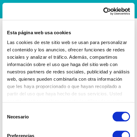
Esta página web usa cookies
Las cookies de este sitio web se usan para personalizar
el contenido y los anuncios, ofrecer funciones de redes
sociales y analizar el tráfico. Además, compartimos
información sobre el uso que haga del sitio web con
nuestros partners de redes sociales, publicidad y análisis
web, quienes pueden combinarla con otra información
que les haya proporcionado o que hayan recopilado a
partir del uso que haya hecho de sus servicios. Usted
acepta nuestras cookies si continúa utilizando nuestro
sitio web.
Selección
Necesario
de
consentimiento
Preferencias