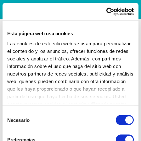
Esta página web usa cookies
Las cookies de este sitio web se usan para personalizar
el contenido y los anuncios, ofrecer funciones de redes
sociales y analizar el tráfico. Además, compartimos
información sobre el uso que haga del sitio web con
nuestros partners de redes sociales, publicidad y análisis
web, quienes pueden combinarla con otra información
que les haya proporcionado o que hayan recopilado a
partir del uso que haya hecho de sus servicios. Usted
acepta nuestras cookies si continúa utilizando nuestro
sitio web.
Selección
Necesario
de
consentimiento
Preferencias