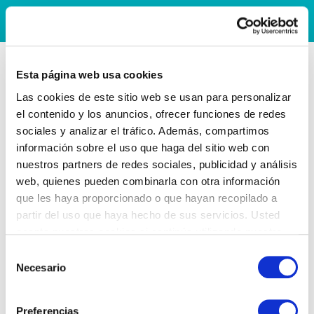
Esta página web usa cookies
Las cookies de este sitio web se usan para personalizar
el contenido y los anuncios, ofrecer funciones de redes
sociales y analizar el tráfico. Además, compartimos
información sobre el uso que haga del sitio web con
nuestros partners de redes sociales, publicidad y análisis
web, quienes pueden combinarla con otra información
que les haya proporcionado o que hayan recopilado a
partir del uso que haya hecho de sus servicios. Usted
acepta nuestras cookies si continúa utilizando nuestro
sitio web.
Selección
Necesario
de
consentimiento
Preferencias